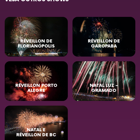
RÉVEILLON DE
RÉVEILLON DE
FLORIANÓPOLIS
GAROPABA
RÉVEILLON PORTO
NATAL LUZ –
ALEGRE
GRAMADO
NATAL E
RÉVEILLON DE BC